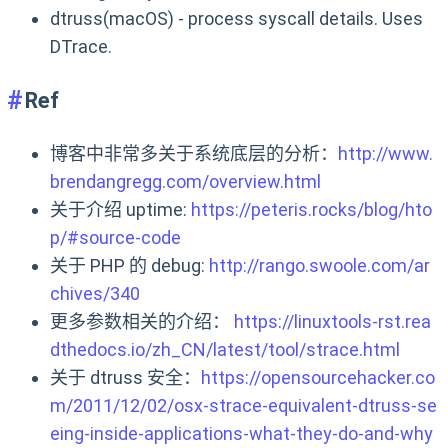
dtruss(macOS) - process syscall details. Uses
DTrace.
Ref
博客中非常多关于系统底层的分析：
http://www.
brendangregg.com/overview.html
关于介绍 uptime:
https://peteris.rocks/blog/hto
p/#source-code
关于 PHP 的 debug:
http://rango.swoole.com/ar
chives/340
更多参数相关的介绍：
https://linuxtools-rst.rea
dthedocs.io/zh_CN/latest/tool/strace.html
关于 dtruss 安全：
https://opensourcehacker.co
m/2011/12/02/osx-strace-equivalent-dtruss-se
eing-inside-applications-what-they-do-and-why