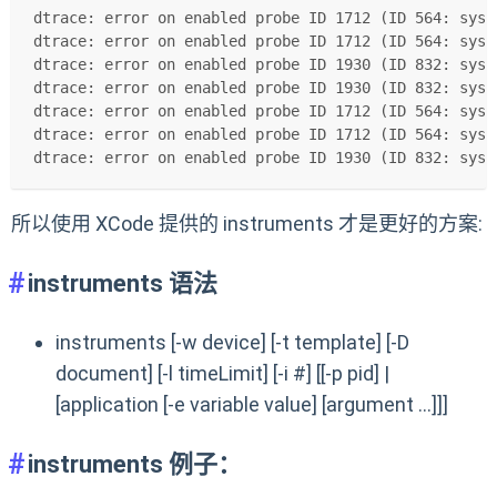
dtrace: error on enabled probe ID 1712 (ID 564: sysc
dtrace: error on enabled probe ID 1712 (ID 564: sysc
dtrace: error on enabled probe ID 1930 (ID 832: sysc
dtrace: error on enabled probe ID 1930 (ID 832: sysc
dtrace: error on enabled probe ID 1712 (ID 564: sysc
dtrace: error on enabled probe ID 1712 (ID 564: sysc
dtrace: error on enabled probe ID 1930 (ID 832: sysc
所以使用 XCode 提供的 instruments 才是更好的方案:
instruments 语法
instruments [-w device] [-t template] [-D
document] [-l timeLimit] [-i #] [[-p pid] |
[application [-e variable value] [argument …]]]
instruments 例子：