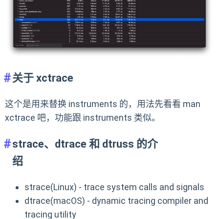
关于 xctrace
这个是用来替换 instruments 的，用法先看看 man
xctrace 吧，功能跟 instruments 类似。
strace、dtrace 和 dtruss 的介
绍
strace(Linux) - trace system calls and signals
dtrace(macOS) - dynamic tracing compiler and
tracing utility