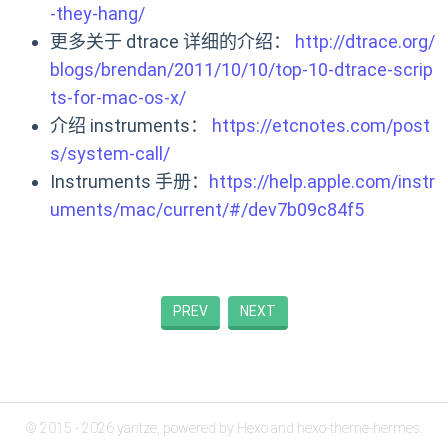
-they-hang/
更多关于 dtrace 详细的介绍：
http://dtrace.org/
blogs/brendan/2011/10/10/top-10-dtrace-scrip
ts-for-mac-os-x/
介绍 instruments：
https://etcnotes.com/post
s/system-call/
Instruments 手册：
https://help.apple.com/instr
uments/mac/current/#/dev7b09c84f5
PREV
NEXT
© 2015 - 2026
yantze
, powered by
Hexo
and
hexo-theme-hermes
.