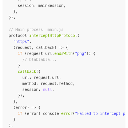
session
: mainSession,
  },
});
// Main process: main.js
protocol.
interceptHttpProtocol
(
"https"
,
(
request, callback
) =>
 {
if
 (request.
url
.
endsWith
(
"png"
)) {
// blablabla...
    }
callback
({
url
: request.
url
,
method
: request.
method
,
session
: 
null
,
    });
  },
(
error
) =>
 {
if
 (error) 
console
.
error
(
"Failed to intercept pr
  }
);