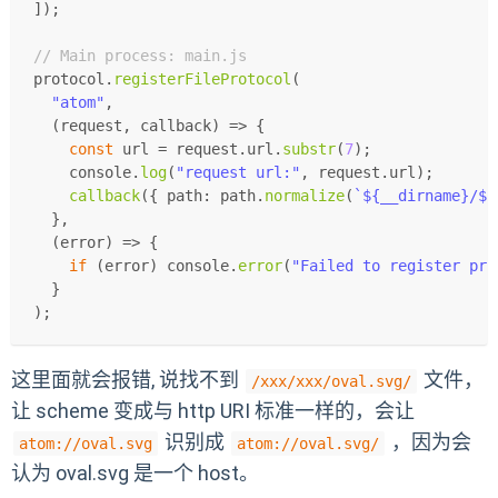
]);
// Main process: main.js
protocol.
registerFileProtocol
(
"atom"
,
(
request, callback
) =>
 {
const
 url = request.
url
.
substr
(
7
);
console
.
log
(
"request url:"
, request.
url
);
callback
({ 
path
: path.
normalize
(
`
${__dirname}
/
${
  },
(
error
) =>
 {
if
 (error) 
console
.
error
(
"Failed to register pro
  }
);
这里面就会报错, 说找不到
文件，
/xxx/xxx/oval.svg/
让 scheme 变成与 http URI 标准一样的，会让
识别成
，因为会
atom://oval.svg
atom://oval.svg/
认为 oval.svg 是一个 host。