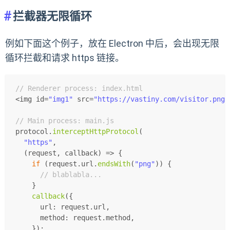
拦截器无限循环
例如下面这个例子，放在 Electron 中后，会出现无限
循环拦截和请求 https 链接。
// Renderer process: index.html
<img id=
"img1"
 src=
"https://vastiny.com/visitor.png"
// Main process: main.js
protocol.
interceptHttpProtocol
(
"https"
,
(
request, callback
) =>
 {
if
 (request.
url
.
endsWith
(
"png"
)) {
// blablabla...
    }
callback
({
url
: request.
url
,
method
: request.
method
,
    });