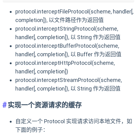
protocol.interceptFileProtocol(scheme, handler[,
completion]), 以文件路径作为返回值
protocol.interceptStringProtocol(scheme,
handler[, completion]), 以 String 作为返回值
protocol.interceptBufferProtocol(scheme,
handler[, completion]), 以 Buffer 作为返回值
protocol.interceptHttpProtocol(scheme,
handler[, completion])
protocol.interceptStreamProtocol(scheme,
handler[, completion]), 以 String 作为返回值
实现一个资源请求的缓存
自定义一个 Protocol 实现请求访问本地文件，如
下面的例子：