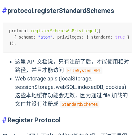
protocol.registerStandardSchemes
protocol.
registerSchemesAsPrivileged
([
  { 
scheme
: 
"atom"
, 
privileges
: { 
standard
: 
true
 } }
]);
这里 API 文档说，只有注册了后，才能使用相对
路径，并且才能访问
FileSystem API
Web storage apis (localStorage,
sessionStorage, webSQL, indexedDB, cookies)
这些本地缓存功能会无效，因为通过 file 加载的
文件并没有注册成
StandardSchemes
Register Protocol