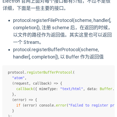
Electron 官网上面对每个接口都有介绍，不过不是很
详细，下面是一些主要的接口。
protocol.registerFileProtocol(scheme, handler[,
completion]), 注册 scheme 后，在返回的时候，
以文件的路径作为返回值。其实这里也可以返回
一个 Stream。
protocol.registerBufferProtocol(scheme,
handler[, completion]), 以 Buffer 作为返回值
protocol.
registerBufferProtocol
(
"atom"
,
(
request, callback
) =>
 {
callback
({ 
mimeType
: 
"text/html"
, 
data
: 
Buffer
.
f
  },
(
error
) =>
 {
if
 (error) 
console
.
error
(
"Failed to register pro
  }
);