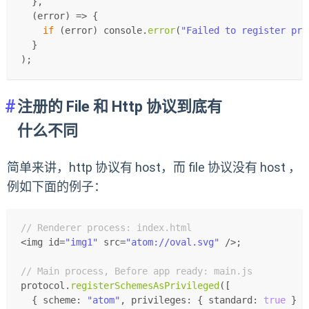
  },
(
error
) =>
 {
if
 (error) 
console
.
error
(
"Failed to register pro
  }
);
注册的 File 和 Http 协议到底有
什么不同
简单来讲，http 协议有 host，而 file 协议没有 host ，
例如下面的例子：
// Renderer process: index.html
<img id=
"img1"
 src=
"atom://oval.svg"
 />;
// Main process, Before app ready: main.js
protocol.
registerSchemesAsPrivileged
([
  { 
scheme
: 
"atom"
, 
privileges
: { 
standard
: 
true
 } }