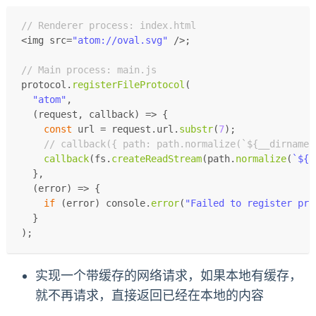
// Renderer process: index.html
<img src=
"atom://oval.svg"
 />;
// Main process: main.js
protocol.
registerFileProtocol
(
"atom"
,
(
request, callback
) =>
 {
const
 url = request.
url
.
substr
(
7
);
// callback({ path: path.normalize(`${__dirname}
callback
(fs.
createReadStream
(path.
normalize
(
`
${_
  },
(
error
) =>
 {
if
 (error) 
console
.
error
(
"Failed to register pro
  }
);
实现一个带缓存的网络请求，如果本地有缓存，
就不再请求，直接返回已经在本地的内容