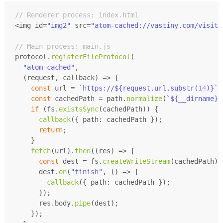
// Renderer process: index.html
<img id=
"img2"
 src=
"atom-cached://vastiny.com/visito
// Main process: main.js
protocol.
registerFileProtocol
(
"atom-cached"
,
(
request, callback
) =>
 {
const
 url = 
`https://
${request.url.substr(
14
)}
`
;
const
 cachedPath = path.
normalize
(
`
${__dirname}
/
if
 (fs.
existsSync
(cachedPath)) {
callback
({ 
path
: cachedPath });
return
;
    }
fetch
(url).
then
(
(
res
) =>
 {
const
 dest = fs.
createWriteStream
(cachedPath);
      dest.
on
(
"finish"
, 
() =>
 {
callback
({ 
path
: cachedPath });
      });
      res.
body
.
pipe
(dest);
    });