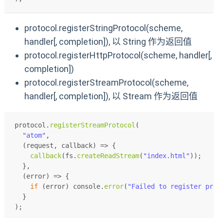
protocol.registerStringProtocol(scheme,
handler[, completion]), 以 String 作为返回值
protocol.registerHttpProtocol(scheme, handler[,
completion])
protocol.registerStreamProtocol(scheme,
handler[, completion]), 以 Stream 作为返回值
protocol.
registerStreamProtocol
(
"atom"
,
(
request, callback
) =>
 {
callback
(fs.
createReadStream
(
"index.html"
));
  },
(
error
) =>
 {
if
 (error) 
console
.
error
(
"Failed to register pro
  }
);