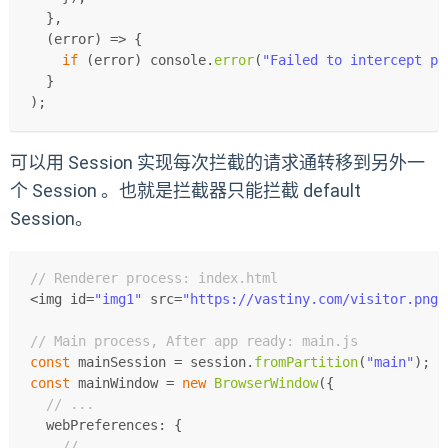
  },
(
error
) =>
 {
if
 (error) 
console
.
error
(
"Failed to intercept pr
  }
);
可以用 Session 实现每次拦截的请求通转移到另外一
个 Session 。也就是拦截器只能拦截 default
Session。
// Renderer process: index.html
<img id=
"img1"
 src=
"https://vastiny.com/visitor.png"
// Main process, After app ready: main.js
const
 mainSession = session.
fromPartition
(
"main"
);
const
 mainWindow = 
new
BrowserWindow
({
// ...
webPreferences
: {
// ...